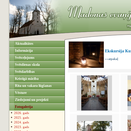
Aktualitātes
Informācija
Ekskursija K
Svētceļojums
««atpakaļ
Svētdienas skola
Svētdarbības
Kristīgā mācība
Rīta un vakara lūgšanas
Vēsture
Ziedojumi un projekti
Fotogalerija
2026. gads
2025. gads
2024. gads
2023. gads