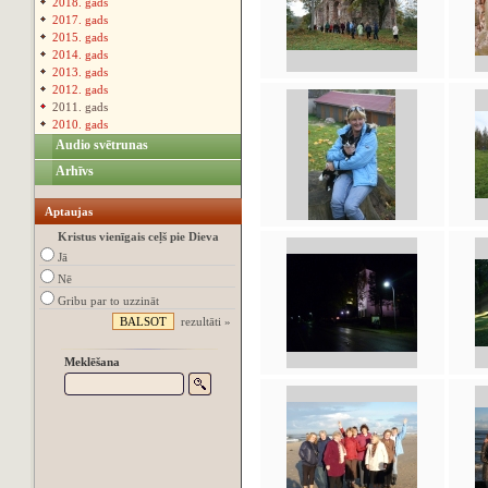
2018. gads
2017. gads
2015. gads
2014. gads
2013. gads
2012. gads
2011. gads
2010. gads
Audio svētrunas
Arhīvs
Aptaujas
Kristus vienīgais ceļš pie Dieva
Jā
Nē
Gribu par to uzzināt
rezultāti »
Meklēšana