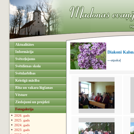
Aktualitātes
Informācija
Diakoni Kalsn
Svētceļojums
««atpakaļ
Svētdienas skola
Svētdarbības
Kristīgā mācība
Rīta un vakara lūgšanas
Vēsture
Ziedojumi un projekti
Fotogalerija
2026. gads
2025. gads
2024. gads
2023. gads