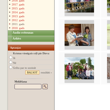
2018. gads
2017. gads
2015. gads
2014. gads
2013. gads
2012. gads
2011. gads
2010. gads
Audio svētrunas
Arhīvs
Aptaujas
Kristus vienīgais ceļš pie Dieva
Jā
Nē
Gribu par to uzzināt
rezultāti »
Meklēšana