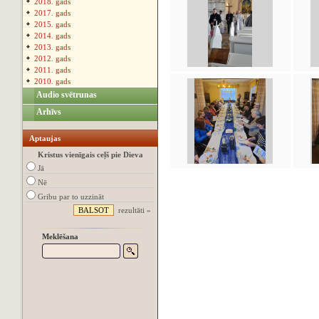
2018. gads
2017. gads
2015. gads
2014. gads
2013. gads
2012. gads
2011. gads
2010. gads
Audio svētrunas
Arhīvs
Aptaujas
Kristus vienīgais ceļš pie Dieva
Jā
Nē
Gribu par to uzzināt
rezultāti »
Meklēšana