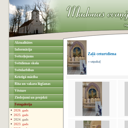
Aktualitātes
Informācija
Zaļā ceturtdiena
Svētceļojums
««atpakaļ
Svētdienas skola
Svētdarbības
Kristīgā mācība
Rīta un vakara lūgšanas
Vēsture
Ziedojumi un projekti
Fotogalerija
2026. gads
2025. gads
2024. gads
2023. gads