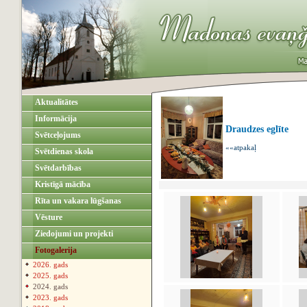
Aktualitātes
Informācija
Draudzes eglīte
Svētceļojums
««atpakaļ
Svētdienas skola
Svētdarbības
Kristīgā mācība
Rīta un vakara lūgšanas
Vēsture
Ziedojumi un projekti
Fotogalerija
2026. gads
2025. gads
2024. gads
2023. gads