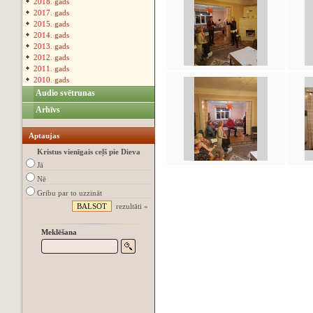
2018. gads
2017. gads
2015. gads
2014. gads
2013. gads
2012. gads
2011. gads
2010. gads
Audio svētrunas
Arhīvs
Aptaujas
Kristus vienīgais ceļš pie Dieva
Jā
Nē
Gribu par to uzzināt
rezultāti »
Meklēšana